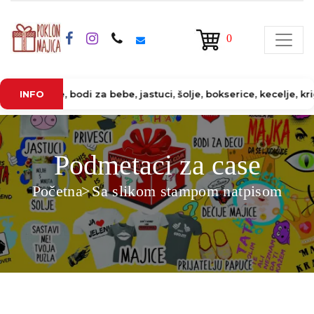
0
 Majice, bodi za bebe, jastuci, šolje, bokserice, kecelje, krigle
INFO
Podmetaci za case
Početna
Sa slikom stampom natpisom