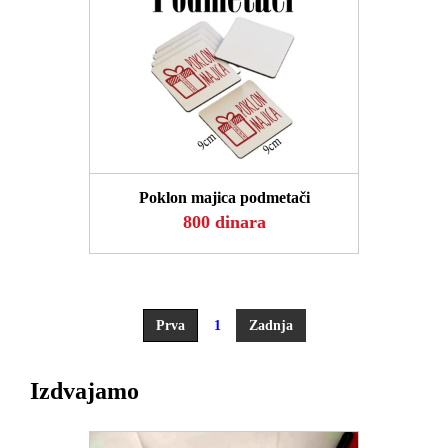
POGLEDAJ
Poklon majica podmetači
800 dinara
Prva
1
Zadnja
Izdvajamo