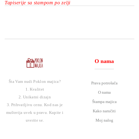
Tapiserije sa stampom po zelji
O nama
Šta Vam nudi Poklon majica?
Prava potrošača
1. Kvalitet
O nama
2. Unikatni dizajn
Štampa majica
3. Prihvatljivu cenu. Kod nas je
Kako naručiti
mušterija uvek u pravu. Kupite i
Moj nalog
uverite se.