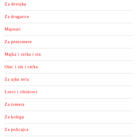
Za devojku
Za drugarice
Majstori
Za penzionere
Majka i cerka i sin
Otac i sin i cerka
Za ujku teču
Lovci i ribolovci
Za trenera
Za kolegu
Za policajca