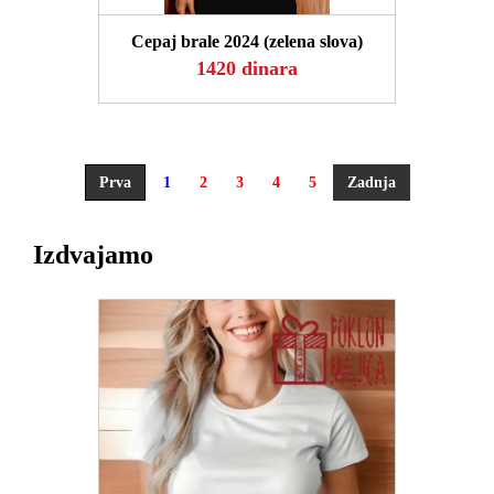
Cepaj brale 2024 (zelena slova)
1420 dinara
Prva
1
2
3
4
5
Zadnja
Izdvajamo