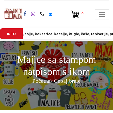
0
i, šolje, bokserice, kecelje, krigle, čaše, tapiserije, puzzle, p
INFO
Majice sa stampom
natpisom slikom
Početna
Cepaj brale