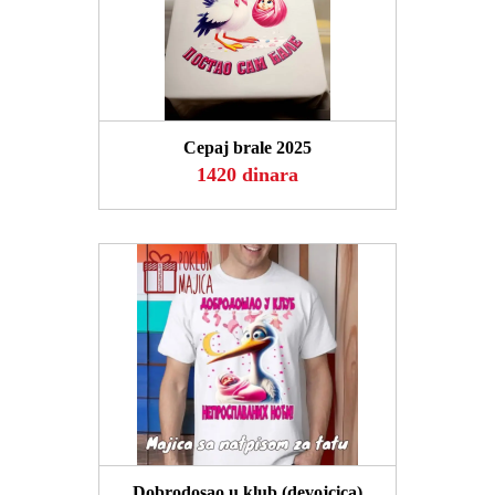
POGLEDAJ
Cepaj brale 2025
1420 dinara
POGLEDAJ
Dobrodosao u klub (devojcica)