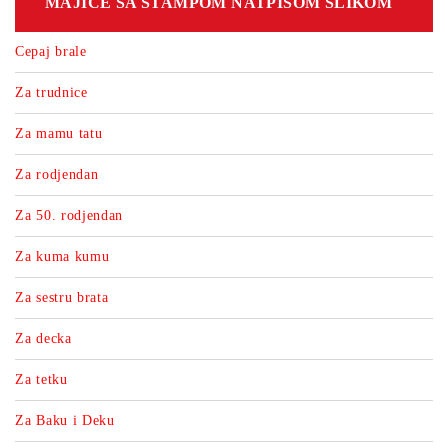
MAJICE SA STAMPOM NATPISOM SLIKOM
Cepaj brale
Za trudnice
Za mamu tatu
Za rodjendan
Za 50. rodjendan
Za kuma kumu
Za sestru brata
Za decka
Za tetku
Za Baku i Deku