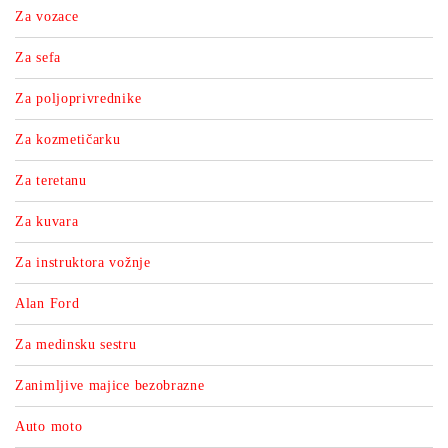
Za vozace
Za sefa
Za poljoprivrednike
Za kozmetičarku
Za teretanu
Za kuvara
Za instruktora vožnje
Alan Ford
Za medinsku sestru
Zanimljive majice bezobrazne
Auto moto