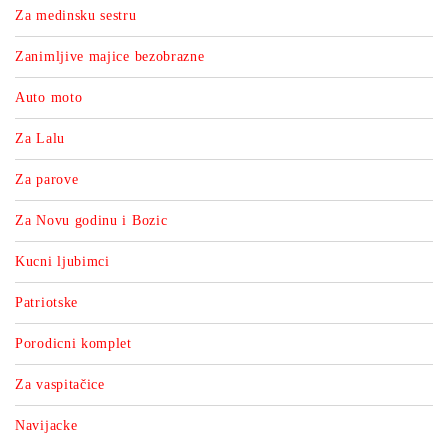
Za medinsku sestru
Zanimljive majice bezobrazne
Auto moto
Za Lalu
Za parove
Za Novu godinu i Bozic
Kucni ljubimci
Patriotske
Porodicni komplet
Za vaspitačice
Navijacke