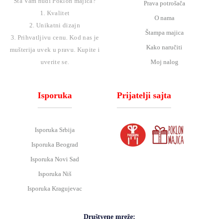
Šta Vam nudi Poklon majica?
Prava potrošača
1. Kvalitet
O nama
2. Unikatni dizajn
Štampa majica
3. Prihvatljivu cenu. Kod nas je
Kako naručiti
mušterija uvek u pravu. Kupite i
Moj nalog
uverite se.
Isporuka
Prijatelji sajta
Isporuka Srbija
Isporuka Beograd
Isporuka Novi Sad
Isporuka Niš
Isporuka Kragujevac
Društvene mreže: