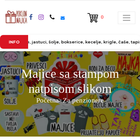
0
jastuci, šolje, bokserice, kecelje, krigle, čaše, tapiserije, puz
INFO
Majice sa stampom
natpisom slikom
Početna
Za penzionere