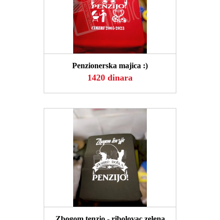
POGLEDAJ
Penzionerska majica :)
1420 dinara
POGLEDAJ
Zbogom tenzio - ribolovac zelena