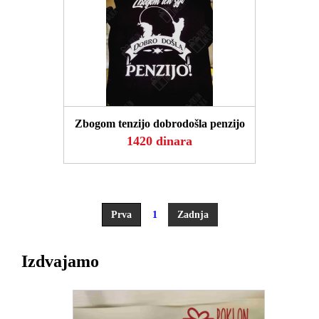
POGLEDAJ
Zbogom tenzijo dobrodošla penzijo
1420 dinara
Prva
1
Zadnja
Izdvajamo