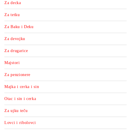
Za decka
Za tetku
Za Baku i Deku
Za devojku
Za drugarice
Majstori
Za penzionere
Majka i cerka i sin
Otac i sin i cerka
Za ujku teču
Lovci i ribolovci