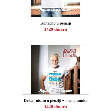
POGLEDAJ
Konacno u penziji
1420 dinara
POGLEDAJ
Deka - nisam u penziji + imena unuka
1420 dinara